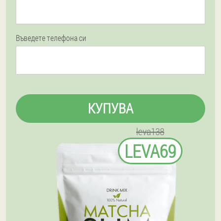
Въведете телефона си
КУПУВА
leva138
LEVA69