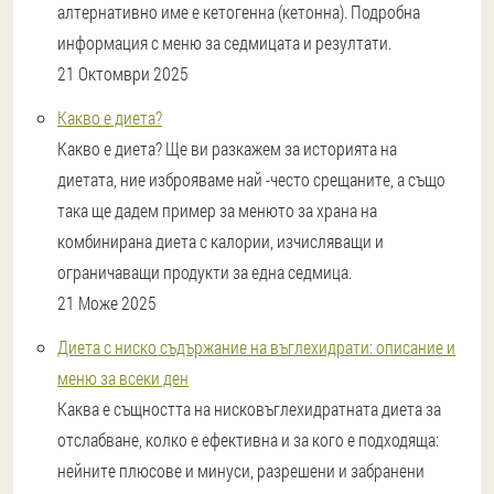
алтернативно име е кетогенна (кетонна). Подробна
информация с меню за седмицата и резултати.
21 Октомври 2025
Какво е диета?
Какво е диета? Ще ви разкажем за историята на
диетата, ние изброяваме най -често срещаните, а също
така ще дадем пример за менюто за храна на
комбинирана диета с калории, изчисляващи и
ограничаващи продукти за една седмица.
21 Може 2025
Диета с ниско съдържание на въглехидрати: описание и
меню за всеки ден
Каква е същността на нисковъглехидратната диета за
отслабване, колко е ефективна и за кого е подходяща:
нейните плюсове и минуси, разрешени и забранени