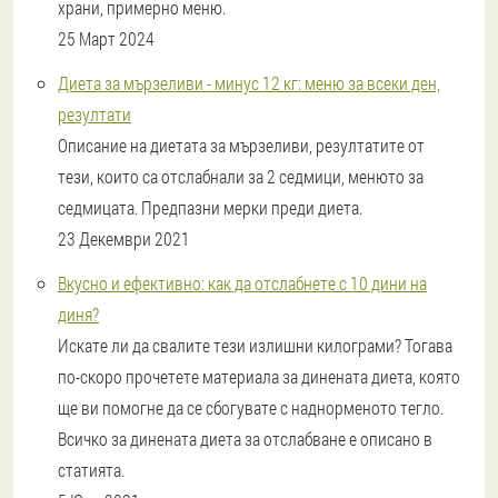
храни, примерно меню.
25 Март 2024
Диета за мързеливи - минус 12 кг: меню за всеки ден,
резултати
Описание на диетата за мързеливи, резултатите от
тези, които са отслабнали за 2 седмици, менюто за
седмицата. Предпазни мерки преди диета.
23 Декември 2021
Вкусно и ефективно: как да отслабнете с 10 дини на
диня?
Искате ли да свалите тези излишни килограми? Тогава
по-скоро прочетете материала за динената диета, която
ще ви помогне да се сбогувате с наднорменото тегло.
Всичко за динената диета за отслабване е описано в
статията.