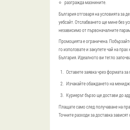
разгражда мазнините.
България отговаря на условията за д
уебсайт. Отслабването ще мине без ус
независимо от първоначалните парам
Промоцията е ограничена. Побързайте
го използвате и закупете чай на прах
България. Идеалното ви тегло започва
Оставете заявка чрез формата за 
Изчакайте обаждането на мениджър
Куриерът бързо ще достави до адр
Плащате само след получаване на прат
Точните разходи за доставка зависят 