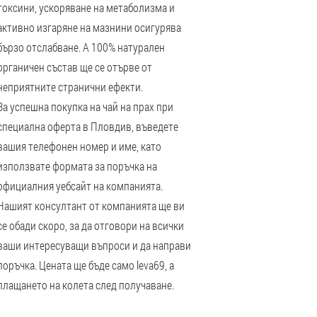
токсини, ускоряване на метаболизма и
активно изгаряне на мазнини осигурява
бързо отслабване. А 100% натурален
органичен състав ще се отърве от
неприятните странични ефекти.
За успешна покупка на чай на прах при
специална оферта в Пловдив, въведете
вашия телефонен номер и име, като
използвате формата за поръчка на
официалния уебсайт на компанията.
Нашият консултант от компанията ще ви
се обади скоро, за да отговори на всички
ваши интересуващи въпроси и да направи
поръчка. Цената ще бъде само leva69, а
плащането на колета след получаване.