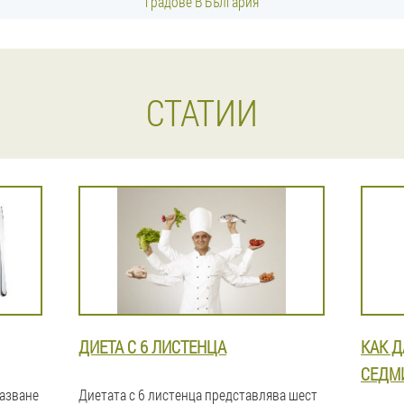
градове В България
СТАТИИ
ДИЕТА С 6 ЛИСТЕНЦА
КАК Д
СЕДМ
пазване
Диетата с 6 листенца представлява шест