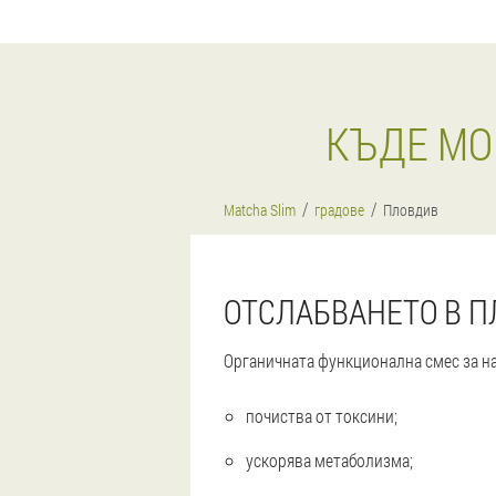
КЪДЕ МО
Matcha Slim
градове
Пловдив
ОТСЛАБВАНЕТО В П
Органичната функционална смес за на
почиства от токсини;
ускорява метаболизма;