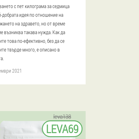
ването с пет килограма за седмица
й-добрата идея по отношение на
жането на здравето, но от време
е възниква такава нужда. Как да
те това по-ефективно, без да се
ите твърде много, е описано в
а.
ември 2021
leva138
LEVA69