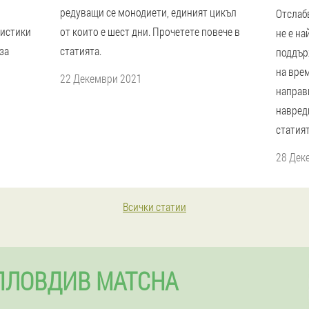
редуващи се монодиети, единият цикъл
Отслаб
ристики
от които е шест дни. Прочетете повече в
не е на
за
статията.
поддър
на врем
22 Декември 2021
направи
навред
статият
28 Дек
Всички статии
ПЛОВДИВ MATCHA