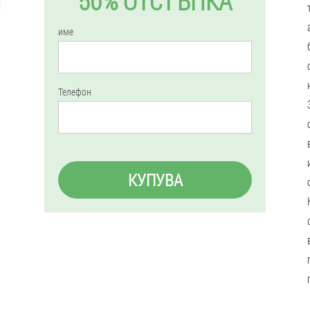
50% ОТСТЪПКА
име
Телефон
КУПУВА