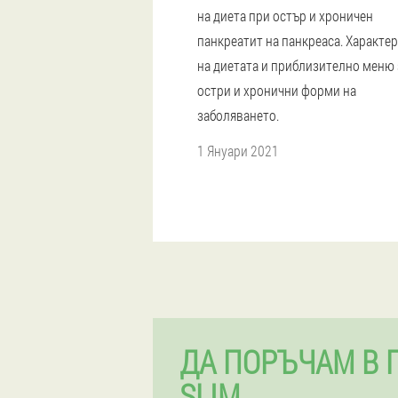
на диета при остър и хроничен
панкреатит на панкреаса. Характе
на диетата и приблизително меню 
остри и хронични форми на
заболяването.
1 Януари 2021
ДА ПОРЪЧАМ В 
SLIM