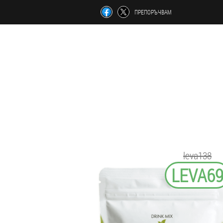
ПРЕПОРЪЧВАМ
leva138
LEVA6