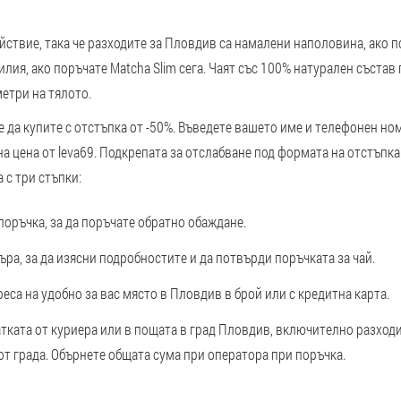
ействие, така че разходите за Пловдив са намалени наполовина, ако 
илия, ако поръчате Matcha Slim сега. Чаят със 100% натурален състав
етри на тялото.
 да купите с отстъпка от -50%. Въведете вашето име и телефонен ном
 на цена от leva69. Подкрепата за отслабване под формата на отстъпк
 с три стъпки:
поръчка, за да поръчате обратно обаждане.
а, за да изясни подробностите и да потвърди поръчката за чай.
еса на удобно за вас място в Пловдив в брой или с кредитна карта.
ката от куриера или в пощата в град Пловдив, включително разходит
от града. Обърнете общата сума при оператора при поръчка.