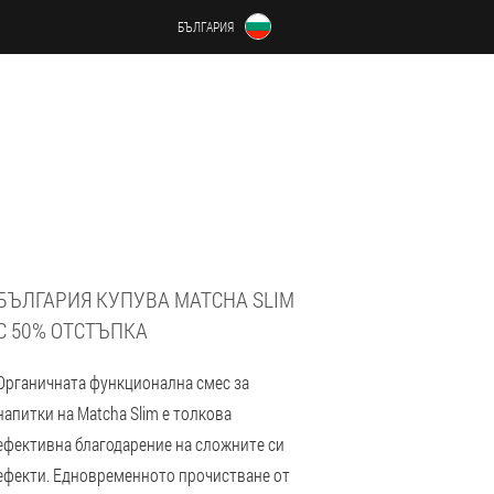
БЪЛГАРИЯ
БЪЛГАРИЯ КУПУВА MATCHA SLIM
С 50% ОТСТЪПКА
Органичната функционална смес за
напитки на Matcha Slim е толкова
ефективна благодарение на сложните си
ефекти. Едновременното прочистване от