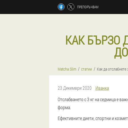
ПРЕПОРЪЧВАМ
КАК БЪРЗО Д
ДО
Matcha Slim
статии
Как да отслабнете 
23 Декември 2020
Иванка
Отслабването с 3 кг на седмица е важ
форма.
Ефективните диети, спортни и козмет