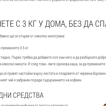
ЕТЕ С 3 КГ У ДОМА, БЕЗ ДА С
бавно ще се отърве от няколко килограма:
 премахнете 3-5 кг.
 гладно. Първо трябва да добавите сол към него и да разбъркате добре
а няколко минути. И след това - яжте оризова каша, за да премахнете
да се правят настойки върху листата и плодовете от червена боровин
ният чай е забранен поради съдържанието на кофеин.
ДНИ СРЕДСТВА
 да приемате инфузии от листа и плодове от