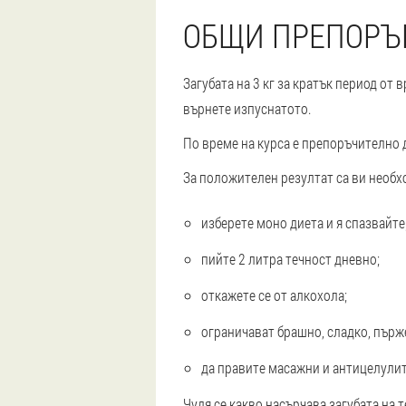
ОБЩИ ПРЕПОРЪ
Загубата на 3 кг за кратък период от 
върнете изпуснатото.
По време на курса е препоръчително 
За положителен резултат са ви необх
изберете моно диета и я спазвайте
пийте 2 литра течност дневно;
откажете се от алкохола;
ограничават брашно, сладко, пърж
да правите масажни и антицелули
Чудя се какво насърчава загубата на т