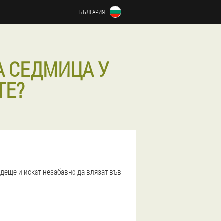
БЪЛГАРИЯ
НА СЕДМИЦА У
ТЕ?
ъдеще и искат незабавно да влязат във