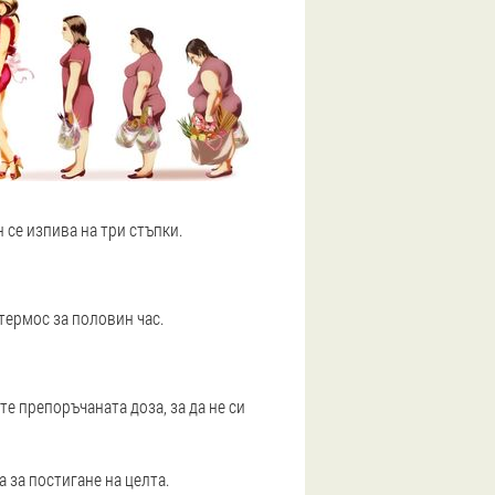
 се изпива на три стъпки.
 термос за половин час.
те препоръчаната доза, за да не си
 за постигане на целта.