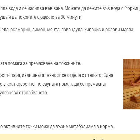
пла вода и се изсипва във вана. Можете да лежите във вода с "горчиц
уша и да покриете с одеяло за 30 минути.
ела, розмарин, лимон, мента, лавандула, кипарис и розови масла.
ата помага за премахване на токсините.
т и пара, излишната течност се отделя от тялото. Една
о е краткосрочно, но сауната помага да се премахнат
 улеснява отслабването.
о активните точки може да върне метаболизма в норма.