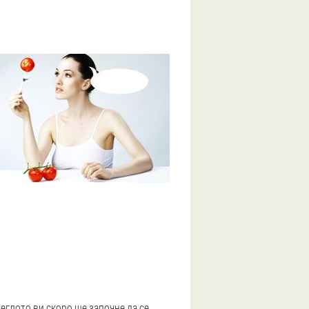
теглото ви скоро ще започне да се