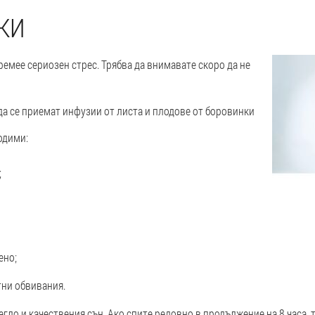
КИ
време
е сериозен стрес. Трябва да внимавате скоро да не
да се приемат инфузии от листа и плодове от боровинки
одими:
;
ено;
тни обвивания.
егло и качествения сън. Ако спите редовно в продължение на 8 часа, 