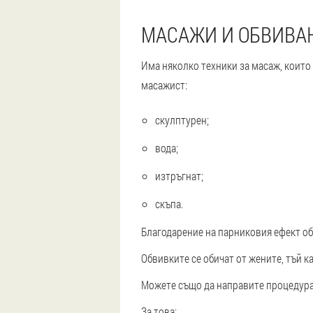
МАСАЖИ И ОБВИВА
Има няколко техники за масаж, които
масажист:
скулптурен;
вода;
изтръгнат;
скъпа.
Благодарение на парниковия ефект об
Обвивките се обичат от жените, тъй к
Можете също да направите процедура
За това: