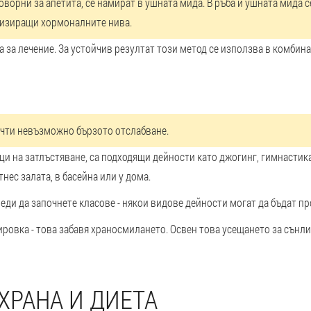
ворни за апетита, се намират в ушната мида. В ръба и ушната мида с
изиращи хормоналните нива.
а за лечение. За устойчив резултат този метод се използва в комбина
очти невъзможно бързото отслабване.
аци на затлъстяване, са подходящи дейности като джогинг, гимнастик
ес залата, в басейна или у дома.
реди да започнете класове - някои видове дейности могат да бъдат п
ировка - това забавя храносмилането. Освен това усещането за сънли
ХРАНА И ДИЕТА