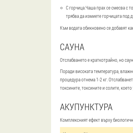
С горчица.
Чаша прах се смесва с то
трябва да измиете горчицата под д
Към водата обикновено се добавят кан
САУНА
Отслабването е краткотрайно, но саун
Поради високата температура, влажнос
процедура отнема 1-2 кг. Отслабванет
токсините, токсините и солите, което
АКУПУНКТУРА
Комплексният ефект върху биологичн