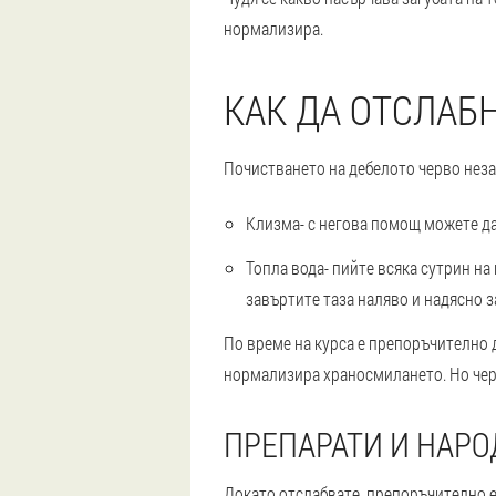
нормализира.
КАК ДА ОТСЛАБН
Почистването на дебелото черво неза
Клизма
- с негова помощ можете да
Топла вода
- пийте всяка сутрин на
завъртите таза наляво и надясно з
По време на курса е препоръчително 
нормализира храносмилането. Но чер
ПРЕПАРАТИ И НАРО
Докато отслабвате, препоръчително е