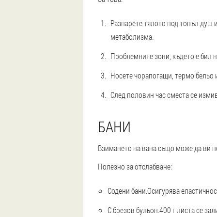
Разпарете тялото под топъл душ и
метаболизма.
Проблемните зони, където е бил на
Носете чорапогащи, термо бельо и
След половин час сместа се измив
БАНИ
Взимането на вана също може да ви п
Полезно за отслабване:
Содени бани.
Осигурява еластичнос
С брезов бульон.
400 г листа се зал