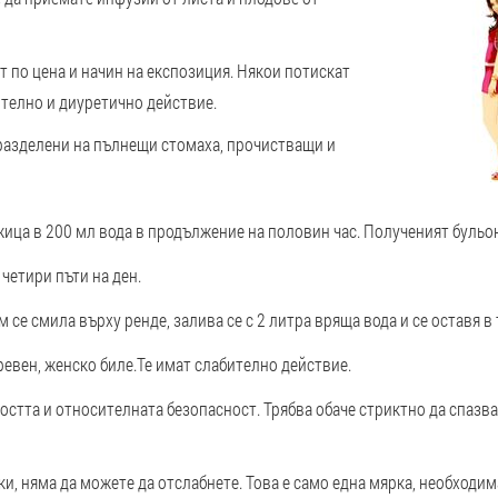
т по цена и начин на експозиция. Някои потискат
ително и диуретично действие.
разделени на пълнещи стомаха, прочистващи и
жица в 200 мл вода в продължение на половин час. Полученият бульон
 четири пъти на ден.
м се смила върху ренде, залива се с 2 литра вряща вода и се оставя в
ревен, женско биле.
Те имат слабително действие.
остта и относителната безопасност.
Трябва обаче стриктно да спазва
, няма да можете да отслабнете. Това е само една мярка, необходима