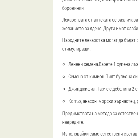
боровинки
Лекарствата от аптеката се различава
желанието за ядене. Други имат слаб
Народните лекарства могат да бъдат 
стимулиращи:
Ленени семена.
Варете 1 супена лъ
Семена от кимион.
Пият бульона си
Джинджифил.
Парче с дебелина 2 с
Копър, анасон, морски зърнастец, 
Предимствата на метода са естествен
навредите.
Използвайки само естествени съставки