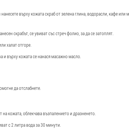
 нанесете върху кожата скраб от зелена глина, водорасли, кафе или 
несен скрабът, се увиват със стреч фолио, за да се затоплят.
ли халат отгоре.
а и върху кожата се нанася масажно масло.
омогне да отслабнете.
т на кожата, облекчава възпалението и дразненето.
иват с 2 литра вода за 30 минути.