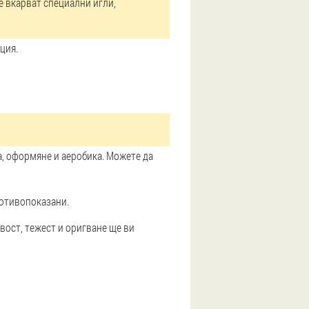
е вкарват специални игли,
ция.
а, оформяне и аеробика. Можете да
ротивопоказани.
вост, тежест и оригване ще ви