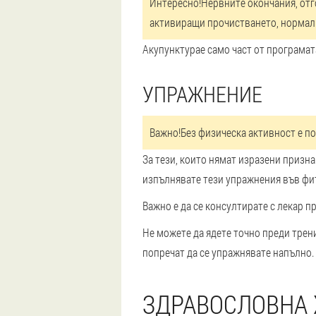
Интересно!
Нервните окончания, отго
активиращи прочистването, нормал
Акупунктура
е само част от програмат
УПРАЖНЕНИЕ
Важно!
Без физическа активност е п
За тези, които нямат изразени призн
изпълнявате тези упражнения във фитн
Важно е да се консултирате с лекар п
Не можете да ядете точно преди трен
попречат да се упражнявате напълно.
ЗДРАВОСЛОВНА 