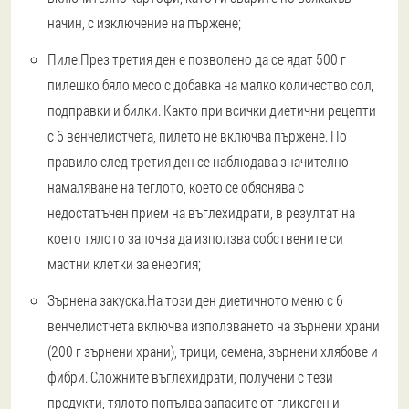
начин, с изключение на пържене;
Пиле.
През третия ден е позволено да се ядат 500 г
пилешко бяло месо с добавка на малко количество сол,
подправки и билки. Както при всички диетични рецепти
с 6 венчелистчета, пилето не включва пържене. По
правило след третия ден се наблюдава значително
намаляване на теглото, което се обяснява с
недостатъчен прием на въглехидрати, в резултат на
което тялото започва да използва собствените си
мастни клетки за енергия;
Зърнена закуска.
На този ден диетичното меню с 6
венчелистчета включва използването на зърнени храни
(200 г зърнени храни), трици, семена, зърнени хлябове и
фибри. Сложните въглехидрати, получени с тези
продукти, тялото попълва запасите от гликоген и