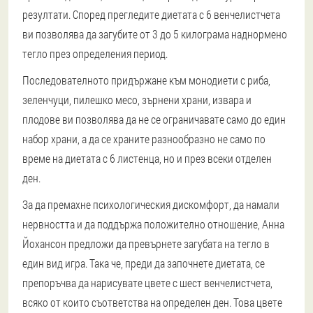
резултати. Според прегледите диетата с 6 венчелистчета
ви позволява да загубите от 3 до 5 килограма наднормено
тегло през определения период.
Последователното придържане към монодиети с риба,
зеленчуци, пилешко месо, зърнени храни, извара и
плодове ви позволява да не се ограничавате само до един
набор храни, а да се храните разнообразно не само по
време на диетата с 6 листенца, но и през всеки отделен
ден.
За да премахне психологическия дискомфорт, да намали
нервността и да поддържа положително отношение, Анна
Йохансон предложи да превърнете загубата на тегло в
един вид игра. Така че, преди да започнете диетата, се
препоръчва да нарисувате цвете с шест венчелистчета,
всяко от които съответства на определен ден. Това цвете