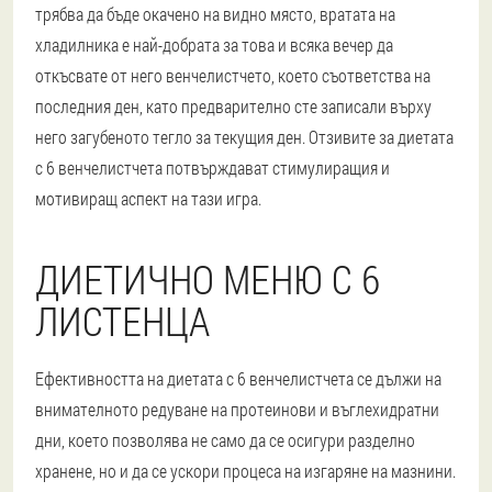
трябва да бъде окачено на видно място, вратата на
хладилника е най-добрата за това и всяка вечер да
откъсвате от него венчелистчето, което съответства на
последния ден, като предварително сте записали върху
него загубеното тегло за текущия ден. Отзивите за диетата
с 6 венчелистчета потвърждават стимулиращия и
мотивиращ аспект на тази игра.
ДИЕТИЧНО МЕНЮ С 6
ЛИСТЕНЦА
Ефективността на диетата с 6 венчелистчета се дължи на
внимателното редуване на протеинови и въглехидратни
дни, което позволява не само да се осигури разделно
хранене, но и да се ускори процеса на изгаряне на мазнини.