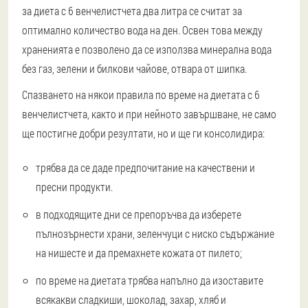
за диета с 6 венчелистчета два литра се считат за
оптимално количество вода на ден. Освен това между
храненията е позволено да се използва минерална вода
без газ, зелени и билкови чайове, отвара от шипка.
Спазването на някои правила по време на диетата с 6
венчелистчета, както и при нейното завършване, не само
ще постигне добри резултати, но и ще ги консолидира:
трябва да се даде предпочитание на качествени и
пресни продукти.
в подходящите дни се препоръчва да изберете
пълнозърнести храни, зеленчуци с ниско съдържание
на нишесте и да премахнете кожата от пилето;
по време на диетата трябва напълно да изоставите
всякакви сладкиши, шоколад, захар, хляб и