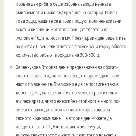
първия ден рибата беше избрана заради нейната
смилаемост и ниско съдържание на калории. Освен
това съдържащите се в този продукт полиненаситени
мастни киселини могат да насищат тялото и да
„успокоят" бдителността му. През първия ден рецептите
за диета с 6 венчелистчета са фокусирани върху общото
количество риба от порядъка на 300-500 g;
Зеленчукова.
Вторият ден е предназначен да обогати
тялото с въглехидрати, но в същото време да изгори
част от мазнините. Възможно е да се постигне такъв
двоен ефект, като се включат в менюто растителни
въглехидрати, чиято енергийна стойност е много по-
ниска от разходите, които тялото изразходва за
тяхното храносмилане. На втория ден можете да
изядете около 1-1, 5 кг всякакви зеленчуци,
включително картофи, като ги сварите по всякакъв