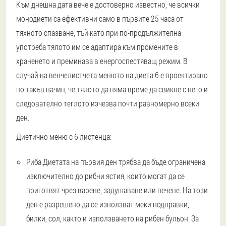
Към днешна дата вече е достоверно известно, че всички
монодиети са ефективни само в първите 25 часа от
тяхното спазване, тъй като при по-продължителна
употреба тялото им се адаптира към промените в
храненето и преминава в енергоспестяващ режим. В
случай на венчелистчета менюто на диета 6 е проектирано
по такъв начин, че тялото да няма време да свикне с него и
следователно теглото изчезва почти равномерно всеки
ден.
Диетично меню с 6 листенца:
Риба.
Диетата на първия ден трябва да бъде ограничена
изключително до рибни ястия, които могат да се
приготвят чрез варене, задушаване или печене. На този
ден е разрешено да се използват меки подправки,
билки, сол, както и използването на рибен бульон. За