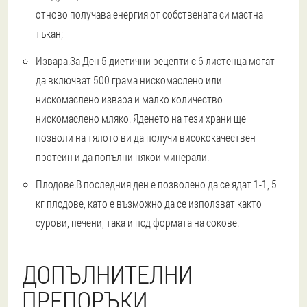
отново получава енергия от собствената си мастна
тъкан;
Извара.
За Ден 5 диетични рецепти с 6 листенца могат
да включват 500 грама нискомаслено или
нискомаслено извара и малко количество
нискомаслено мляко. Яденето на тези храни ще
позволи на тялото ви да получи висококачествен
протеин и да попълни някои минерали.
Плодове.
В последния ден е позволено да се ядат 1-1, 5
кг плодове, като е възможно да се използват както
сурови, печени, така и под формата на сокове.
ДОПЪЛНИТЕЛНИ
ПРЕПОРЪКИ