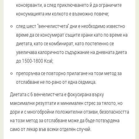
консерванти, а след приключването й да ограничите
консумацията им колкото е възможно повече;
след шест "венчелистчета" дни е необходимо известно
време да се консумират същите храни като по време на
диетата, като се комбинират, като постепенно се
увеличава калоричното съдържание на дневната диета
до 1500-1800 Kcal;
препоръчва се повторно прилагане на този метод за
отслабване не по-рано от една седмица.
Диетата с 6 венчелистчета е фокусирана върху
максимални резултати и минимален стрес за тялото, но
дори и с многобройни положителни отзиви, безопасността
на този метод за отслабване може да бъде потвърдена
само от лекар във всеки отделен случай.