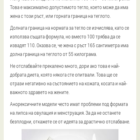
Това е максимално допустимото тегло, което може да има
жена с този ръст, или горната граница на теглото.
Долната граница на нормата за тегло се изчислява, като се
използва същата формула
, но вместо 100 трябва да се
извадят 110. Оказва се, че жена с ръст 165 сантиметра има
долна граница на теглото от 55 килограма.
Не отслабвайте прекалено много, дори ако това е най-
добрата диета, която някога сте опитвали. Това ще се
отрази негативно на състоянието на кожата, косата и най-
важното здравето на жените.
Анорексичните модели често имат проблеми под формата
на липса на овулация и менструация.
За да не останете
безплодни, откажете се от идеята за драстично отслабване
.