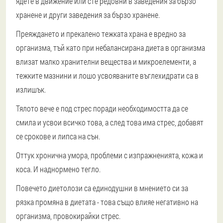
ядете в движение или сте редовни в заведения за бързо
хранене и други заведения за бързо хранене.
Преяждането и прекалено тежката храна е вредно за
организма
, тъй като при небалансирана диета в организма
влизат малко хранителни вещества и микроелементи, а
тежките мазнини и лошо усвояваните въглехидрати са в
излишък.
Тялото вече е под стрес поради необходимостта да се
смила и усвои всичко това, а след това има стрес, добавят
се срокове и липса на сън.
Оттук хронична умора, проблеми с изпражненията
, кожа и
коса. И наднормено тегло.
Повечето диетолози са единодушни в мнението си за
рязка промяна в диетата - това също влияе негативно на
организма, провокирайки стрес.