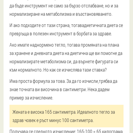
да бъде инструмент не само за бързо отслабване
, но и за
нормализиране на метаболизма и възстановяването.
И ако подходите от тази страна, тогава
диетичната диета се
превръща в полезен инструмент в борбата за здраве
.
Ако имате наднормено тегло
, тогава промяната на плана
за хранене и дневната диета на диетична ще ви помогне да
нормализирате метаболизма си, да върнете фигурата си
към нормалното. Но как се изчислява тази ставка?
Има проста формула за това. За да го изчисли,
трябва да
знае точната ви височина в сантиметри
. Нека дадем
пример за изчисление.
Жената е висока 165 сантиметра. Идеалното тегло за
здрав човек е ръст минус 100 сантиметра.
Получава се следното изчисление: 165-100 = 65 килограма
.