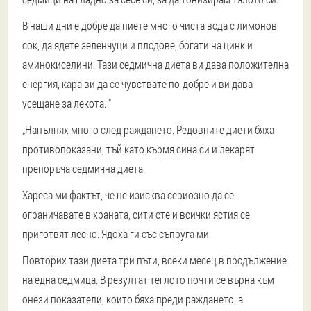
В наши дни е добре да пиете много чиста вода с лимонов
сок, да ядете зеленчуци и плодове, богати на цинк и
аминокиселини. Тази седмична диета ви дава положителна
енергия, кара ви да се чувствате по-добре и ви дава
усещане за лекота. "
„Напълнях много след раждането. Редовните диети бяха
противопоказани, тъй като кърмя сина си и лекарят
препоръча седмична диета.
Хареса ми фактът, че не изисква сериозно да се
ограничавате в храната, сити сте и всички ястия се
приготвят лесно. Ядоха ги със съпруга ми.
Повторих тази диета три пъти, всеки месец в продължение
на една седмица. В резултат теглото почти се върна към
онези показатели, които бяха преди раждането, а