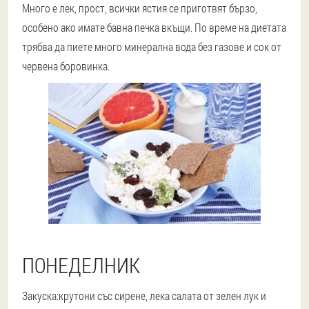
Много е лек, прост
, всички ястия се приготвят бързо,
особено ако имате бавна печка вкъщи. По време на диетата
трябва да пиете много минерална вода без газове и сок от
червена боровинка.
ПОНЕДЕЛНИК
Закуска:
крутони със сирене, лека салата от зелен лук и