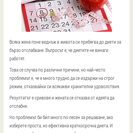
Всяка жена поне веднъж в живота си прибягва до диети за
бързо отслабване. Въпросът е, че диетите не винаги
работят.
Това се случва по различни причини, но най-често
проблемът е, че е много трудно да се издържи на строг
режим, отказвайки си всякакви хранителни удоволствия.
Резултатът е сривове и жената се отказва от идеята да
отслабне.
Но проблемът би бил много по-лесен за решаване, ако
изберете проста, но ефективна краткосрочна диета. И