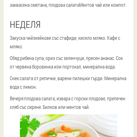
заквасена сметана, плодова салатаМентов чай ​​или компот.
НЕДЕЛЯ
Закуска:
чийзкейкове със стафиди, кисело мляко. Кафе с
мляко.
Обяд:
рибена супа, ориз със зеленчуци, пресен ананас. Сок
от червена боровинка или портокал, минерална вода.
Снек:
салата от репички, варени пилешки гърди. Минерална
вода с лимон.
Вечеря:
плодова салата, извара с горски плодове, препечен
хляб със сирене. Билков или ментов чай.