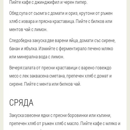
Пийте кафе с джинджифил и черен пипер.
Обяд:
супа от сьомга с домати и ориз, крутони от ръжен
хляб с извара и прясна краставица. Пийте с билков или
ментов чай ​​с лимон.
Следобедна закуска:
две варени яйца, домати със сирене,
банан и ябълка. Измийте с ферментирало печено мляко
или минерална вода с лимон.
Вечеря:
салата от пресни краставици с варено говеждо
месо с лек заквасена сметана, препечен хляб с домат и
сирене. Пийте с мента или билков чай.
СРЯДА
Закуска:
овесени ядки с пресни боровинки или къпини,
препечен хляб от ръжен хляб с масло. Пийте кафе с мляко и