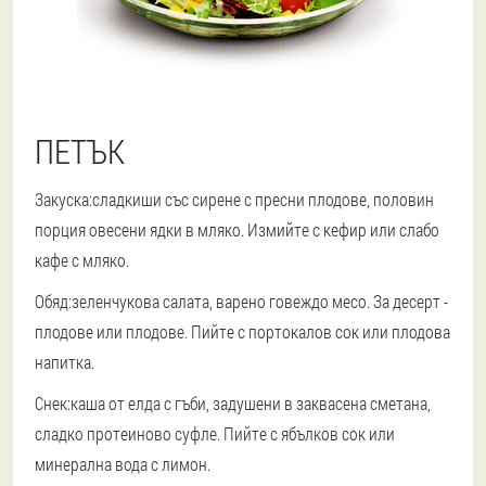
ПЕТЪК
Закуска:
сладкиши със сирене с пресни плодове, половин
порция овесени ядки в мляко. Измийте с кефир или слабо
кафе с мляко.
Обяд:
зеленчукова салата, варено говеждо месо. За десерт -
плодове или плодове. Пийте с портокалов сок или плодова
напитка.
Снек:
каша от елда с гъби, задушени в заквасена сметана,
сладко протеиново суфле. Пийте с ябълков сок или
минерална вода с лимон.