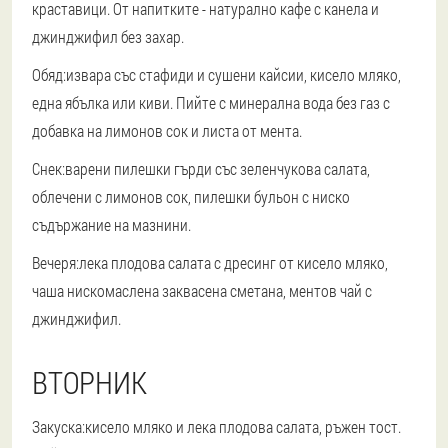
краставици. От напитките - натурално кафе с канела и
джинджифил без захар.
Обяд:
извара със стафиди и сушени кайсии, кисело мляко,
една ябълка или киви. Пийте с минерална вода без газ с
добавка на лимонов сок и листа от мента.
Снек:
варени пилешки гърди със зеленчукова салата,
облечени с лимонов сок, пилешки бульон с ниско
съдържание на мазнини.
Вечеря:
лека плодова салата с дресинг от кисело мляко,
чаша нискомаслена заквасена сметана, ментов чай ​​с
джинджифил.
ВТОРНИК
Закуска:
кисело мляко и лека плодова салата, ръжен тост.