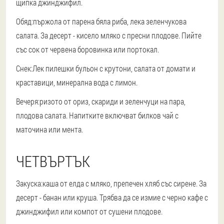
щипка джинджифил.
Обяд:
пържола от парена бяла риба, лека зеленчукова
салата. За десерт - кисело мляко с пресни плодове. Пийте
със сок от червена боровинка или портокал.
Снек:
Лек пилешки бульон с крутони, салата от домати и
краставици, минерална вода с лимон.
Вечеря:
ризото от ориз, скариди и зеленчуци на пара,
плодова салата. Напитките включват билков чай ​​с
маточина или мента.
ЧЕТВЪРТЪК
Закуска:
каша от елда с мляко, препечен хляб със сирене. За
десерт - банан или круша. Трябва да се измие с черно кафе с
джинджифил или компот от сушени плодове.