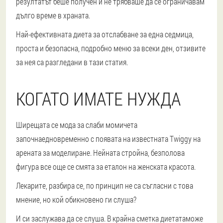
резултатът беше получен и не трябваше да се ограничавам
дълго време в храната.
Най-ефективната диета за отслабване за една седмица,
проста и безопасна, подробно меню за всеки ден, отзивите
за нея са разгледани в тази статия.
КОГАТО ИМАТЕ НУЖДА
Ширещата се мода за слаби момичета
започна
едновременно с появата на известната Twiggy на
арената за моделиране. Нейната стройна, безполова
фигура все още се смята за еталон на женската красота.
Лекарите, разбира се, по принцип не са съгласни с това
мнение, но кой обикновено ги слуша?
И си заслужава да се слуша. В крайна сметка диетата
може