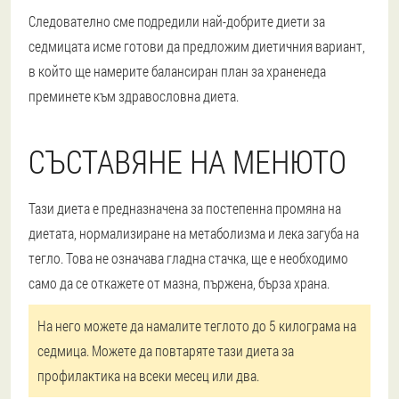
Следователно сме подредили най-добрите диети за
седмицата и
сме готови да предложим диетичния вариант,
в който ще намерите балансиран план за хранене
да
преминете към здравословна диета.
СЪСТАВЯНЕ НА МЕНЮТО
Тази диета е предназначена за постепенна промяна на
диетата
, нормализиране на метаболизма и лека загуба на
тегло. Това не означава гладна стачка, ще е необходимо
само да се откажете от мазна, пържена, бърза храна.
На него можете да намалите теглото до 5 килограма на
седмица. Можете да повтаряте тази диета за
профилактика на всеки месец или два.