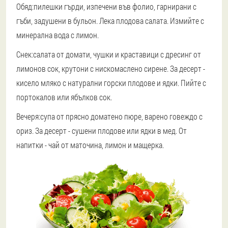
Обяд:
пилешки гърди, изпечени във фолио, гарнирани с
гъби, задушени в бульон. Лека плодова салата. Измийте с
минерална вода с лимон.
Снек:
салата от домати, чушки и краставици с дресинг от
лимонов сок, крутони с нискомаслено сирене. За десерт -
кисело мляко с натурални горски плодове и ядки. Пийте с
портокалов или ябълков сок.
Вечеря:
супа от прясно доматено пюре, варено говеждо с
ориз. За десерт - сушени плодове или ядки в мед. От
напитки - чай ​​от маточина, лимон и мащерка.