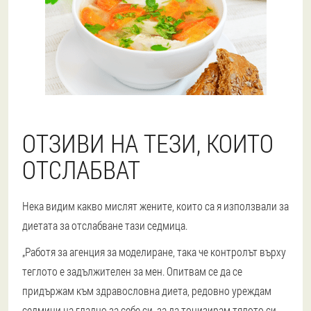
ОТЗИВИ НА ТЕЗИ, КОИТО
ОТСЛАБВАТ
Нека видим какво мислят жените, които са я използвали за
диетата за отслабване тази седмица.
„Работя за агенция за моделиране, така че контролът върху
теглото е задължителен за мен. Опитвам се да се
придържам към здравословна диета, редовно уреждам
седмици на гладно за себе си, за да тонизирам тялото си.