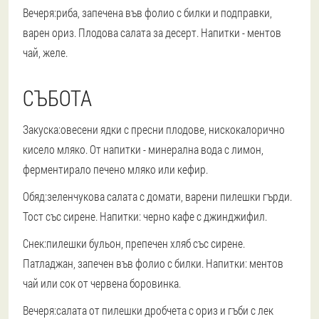
Вечеря:
риба, запечена във фолио с билки и подправки,
варен ориз. Плодова салата за десерт. Напитки - ментов
чай, желе.
СЪБОТА
Закуска:
овесени ядки с пресни плодове, нискокалорично
кисело мляко. От напитки - минерална вода с лимон,
ферментирало печено мляко или кефир.
Обяд:
зеленчукова салата с домати, варени пилешки гърди.
Тост със сирене. Напитки: черно кафе с джинджифил.
Снек:
пилешки бульон, препечен хляб със сирене.
Патладжан, запечен във фолио с билки. Напитки: ментов
чай ​​или сок от червена боровинка.
Вечеря:
салата от пилешки дробчета с ориз и гъби с лек