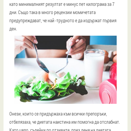
като минималният резултат е минус пет килограма за 7
дни. Също така в много рецензии момичетата
предупреждават, че най -трудното е да издържат първия
ден.
Онези, които се придържаха към всички препоръки,
отбелязаха, че диетата наистина им помогна да отслабнат.
Като цяло, съдейки по отзивите, през деня на диетата