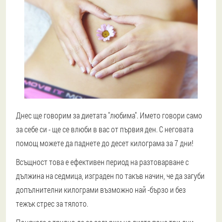
Днес ще говорим за диетата "любима". Името говори само
за себе си - ще се влюби в вас от първия ден. С неговата
помощ можете да паднете до десет килограма за 7 дни!
Всъщност това е ефективен период на разтоварване с
дължина на седмица, изграден по такъв начин, че да загуби
допълнителни килограми възможно най -бързо и без
тежък стрес за тялото.