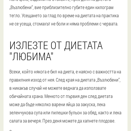
„Възлюбени“, вие приблизително губите един килограм
тегло. Усещането за глад по време на диетата на практика
не се усеща, стомахът не боли и няма проблеми с червата.
ИЗЛЕЗТЕ ОТ ДИЕТАТА
"ЛЮБИМА"
Всеки, който някога е бил на диета, е наясно с важността на
правилния изход от нея. След края на диетата „Възлюбени“,
в никакъв случай не можете веднага да използвате
обичайната храна. Менюто от първия ден след диетата
може да бъде няколко варени яйца за закуска, лека
зеленчукова супа или пилешки бульон за обяд, както и лека
салата за вечеря. През деня можете да хапнете плодове.