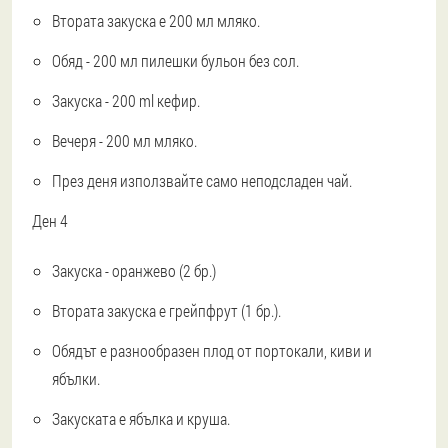
Втората закуска е 200 мл мляко.
Обяд - 200 мл пилешки бульон без сол.
Закуска - 200 ml кефир.
Вечеря - 200 мл мляко.
През деня използвайте само неподсладен чай.
Ден 4
Закуска - оранжево (2 бр.)
Втората закуска е грейпфрут (1 бр.).
Обядът е разнообразен плод от портокали, киви и
ябълки.
Закуската е ябълка и круша.