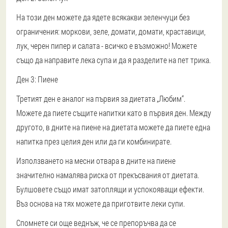
На този ден можете да ядете всякакви зеленчуци без
ограничения: моркови, зеле, домати, домати, краставици,
лук, черен пипер и салата - всичко е възможно! Можете
също да направите лека супа и да я разделите на пет трика.
Ден 3: Пиене
Третият ден е аналог на първия за диетата „Любим“.
Можете да пиете същите напитки като в първия ден. Между
другото, в дните на пиене на диетата можете да пиете една
напитка през целия ден или да ги комбинирате.
Използването на месни отвара в дните на пиене
значително намалява риска от прекъсвания от диетата.
Булшовете също имат затоплящи и успокояващи ефекти.
Въз основа на тях можете да приготвите леки супи.
Спомнете си още веднъж, че се препоръчва да се