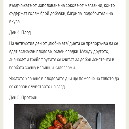
въздържате от използване на сокове от магазини, които
съдържат голям брой добавки, багрила, подобрители на
вкуса.
Ден 4: Плод
На четвъртия ден от „любимата“ диета се препоръчва да се
ядат всякакви плодове, освен сладки. Между другото,
ананасът и грейпфрутите се считат за добри асистенти в
борбата срещу излишни килограми.
Честото хранене в плодовите дни ще помогне на тялото да
се справи с чувството на глад.
Ден 5: Протеин