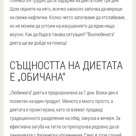
Понякога е трудно да се задържи на диета поне три дни.
Щом седнете на него, всичко наоколо започва да мирише
на свежи кифлички. Колко често започваме да отслабваме,
но не можем да устоим на изкушението да ядем нещо
вкусно. Как да бъда в такава ситуация? "Възлюбената"
диета ще ви дойде на помощ!
СЪЩНОСТТА НА ДИЕТАТА
Е „ОБИЧАНА“
„Любимата“ диета е предназначена за 7 дни. Всеки ден е
посветен на един продукт. Менюто е много просто, а
диетата е проектирана, като се вземат предвид
традиционното разделение на обяд, закуска и вечеря. За
ефективна загуба на тегло се препоръчва редовно да се
занимавате с физически упражнения. Само в този случай