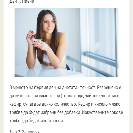
Ден 1: Пиене
В менюто на първия ден на диетата - течност. Разрешено е
да се използва само течна (топла вода, чай, кисело мляко,
кефир, супа) във всяко количество. Кефир и кисело мляко
трябва да бъдат избрани без добавки. Изкуствените сокове
трябва да бъдат изоставени.
Ден 2: Зеленчук