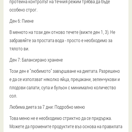
протеина контролът на течния режим трябва да бъде
особено строг.
Ден 6: Пиене
В менюто на този ден отново течете (вижте ден 1, 3). Не
забравяйте за простата вода - просто е необходимо за
тялото ви.
Ден 7: Балансирано хранене
Този ден е "любимото" завършване на диетата. Разрешено
е да се използват няколко яйца, прецакани, зеленчукови и
плодови салати, супа и бульон с минимално количество
сол.
Любима диета за 7 дни: Подробно меню
Това меню не е необходимо стриктно да се придържа.
Можете да промените продуктите въз основа на правилата