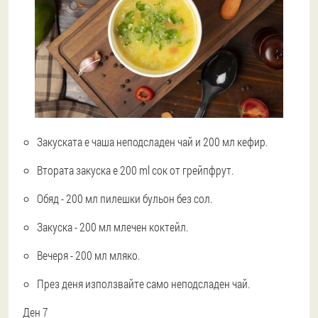
Закуската е чаша неподсладен чай и 200 мл кефир.
Втората закуска е 200 ml сок от грейпфрут.
Обяд - 200 мл пилешки бульон без сол.
Закуска - 200 мл млечен коктейл.
Вечеря - 200 мл мляко.
През деня използвайте само неподсладен чай.
Ден 7