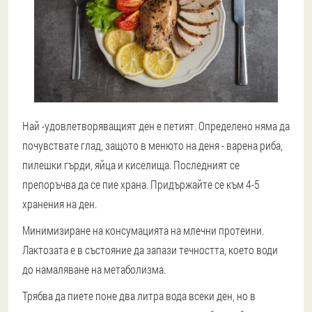
Най -удовлетворяващият ден е петият. Определено няма да
почувствате глад, защото в менюто на деня - варена риба,
пилешки гърди, яйца и киселища. Последният се
препоръчва да се пие храна. Придържайте се към 4-5
хранения на ден.
Минимизиране на консумацията на млечни протеини.
Лактозата е в състояние да запази течността, което води
до намаляване на метаболизма.
Трябва да пиете поне два литра вода всеки ден, но в