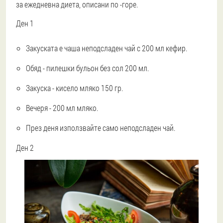
за ежедневна диета, описани по -горе.
Ден 1
Закуската е чаша неподсладен чай с 200 мл кефир.
Обяд - пилешки бульон без сол 200 мл.
Закуска - кисело мляко 150 гр.
Вечеря - 200 мл мляко.
През деня използвайте само неподсладен чай.
Ден 2