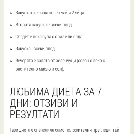
Закуската е чаша зелен чай и 2 яйца.
Втората закуска е всеки плод.
Обядът е лека супа с ориз или елда.
Закуска - всеки плод.
Вечерята е салата от зеленчуци (сезон с леко с
растително масло и сол).
ЛЮБИМА ДИЕТА ЗА 7
ДНИ: ОТЗИВИ И
РЕЗУЛТАТИ
Тази диета е спечелила само положителни прегледи, тъй