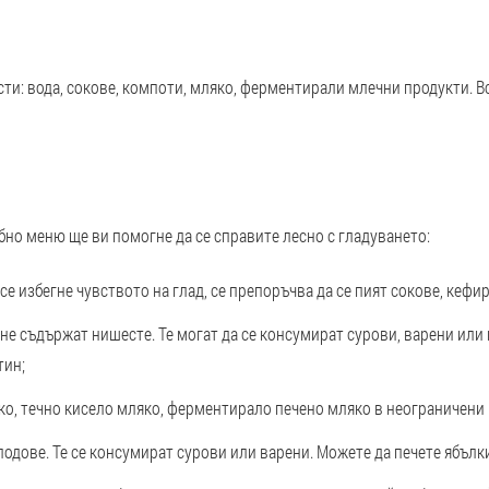
сти: вода, сокове, компоти, мляко, ферментирали млечни продукти. В
бно меню ще ви помогне да се справите лесно с гладуването:
 се избегне чувството на глад, се препоръчва да се пият сокове, кефи
 не съдържат нишесте. Те могат да се консумират сурови, варени или
тин;
яко, течно кисело мляко, ферментирало печено мляко в неограничени
лодове. Те се консумират сурови или варени. Можете да печете ябълк