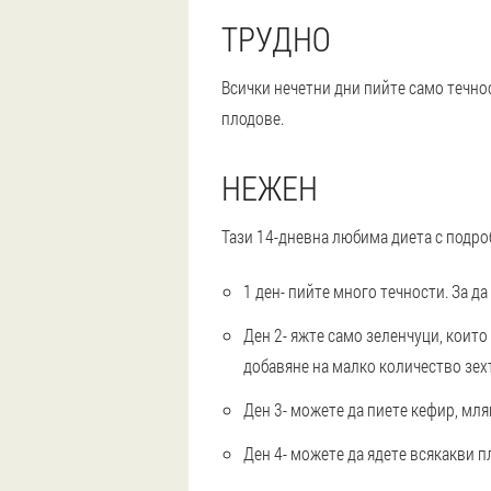
ТРУДНО
Всички нечетни дни пийте само течно
плодове.
НЕЖЕН
Тази 14-дневна любима диета с подро
1 ден
- пийте много течности. За да
Ден 2
- яжте само зеленчуци, които
добавяне на малко количество зех
Ден 3
- можете да пиете кефир, мл
Ден 4
- можете да ядете всякакви п