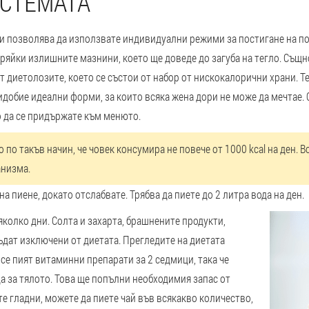
СТЕМАТА
и позволява да използвате индивидуални режими за постигане на п
аряйки излишните мазнини, което ще доведе до загуба на тегло.
Същно
диетолозите, което се състои от набор от нискокалорични храни. Те
идобие идеални форми, за които всяка жена дори не може да мечтае. 
о да се придържате към менюто.
по такъв начин, че човек консумира не повече от 1000 kcal на ден. 
анизма.
а пиене, докато отслабвате. Трябва да пиете до 2 литра вода на ден.
яколко дни. Солта и захарта, брашнените продукти,
ъдат изключени от диетата. Прегледите на диетата
 се пият витаминни препарати за 2 седмици, така че
да за тялото. Това ще попълни необходимия запас от
е гладни, можете да пиете чай във всякакво количество,