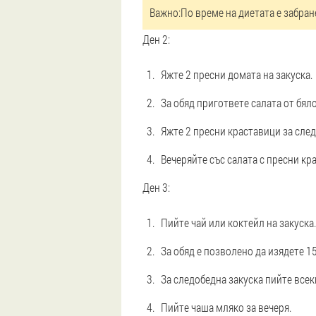
Важно:
По време на диетата е забран
Ден 2:
Яжте 2 пресни домата на закуска.
За обяд пригответе салата от бял
Яжте 2 пресни краставици за след
Вечеряйте със салата с пресни кр
Ден 3:
Пийте чай или коктейл на закуска.
За обяд е позволено да изядете 1
За следобедна закуска пийте все
Пийте чаша мляко за вечеря.