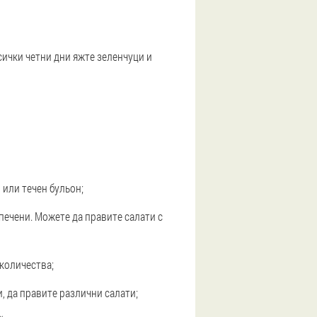
сички четни дни яжте зеленчуци и
р или течен бульон;
 печени. Можете да правите салати с
 количества;
и, да правите различни салати;