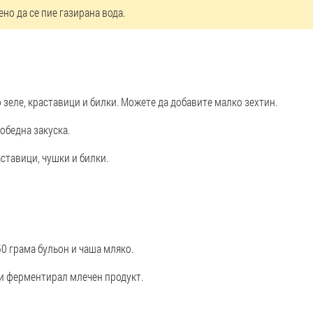
ено да се пие газирана вода.
о зеле, краставици и билки. Можете да добавите малко зехтин.
обедна закуска.
аставици, чушки и билки.
50 грама бульон и чаша мляко.
ки ферментирал млечен продукт.