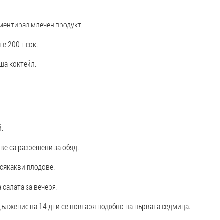
рментирал млечен продукт.
е 200 г сок.
ша коктейл.
й.
ве са разрешени за обяд.
всякакви плодове.
салата за вечеря.
дължение на 14 дни се повтаря подобно на първата седмица.