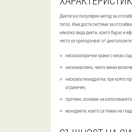
ХАРАКТЕРИСТИК
Диетата е популярен метод за отслабв
тегло. Има доста системи за отслабва
няколко вида диети, които бързо и е
често се препоръчват от диетолозите
нискокалорични храни с ниско съд
нискомаслено, чието меню включв
нисковъглехидратна, при която пр
ограничен;
протеин, основан на използването
монодиети, които са тежки на глад