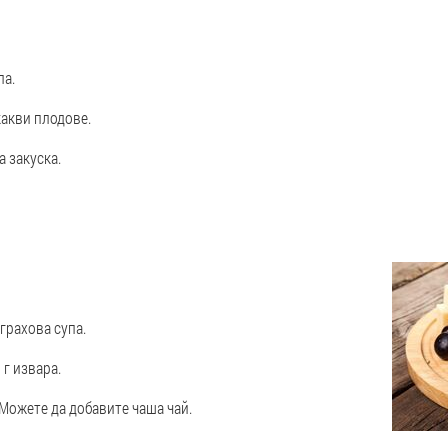
ла.
какви плодове.
а закуска.
 грахова супа.
 г извара.
 Можете да добавите чаша чай.