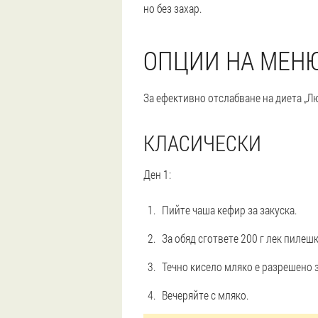
но без захар.
ОПЦИИ НА МЕН
За ефективно отслабване на диета „Лю
КЛАСИЧЕСКИ
Ден 1:
Пийте чаша кефир за закуска.
За обяд сгответе 200 г лек пилеш
Течно кисело мляко е разрешено з
Вечеряйте с мляко.