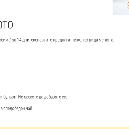
ЮТО
бима“ за 14 дни, експертите предлагат няколко вида менюта.
ки бульон. Не можете да добавяте сол.
а следобеден чай.