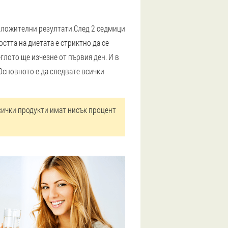
оложителни резултати.
След 2 седмици
стта на диетата е стриктно да се
глото ще изчезне от първия ден. И в
Основното е да следвате всички
Всички продукти имат нисък процент