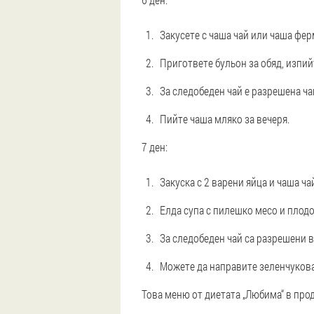
Закусете с чаша чай или чаша фе
Пригответе бульон за обяд, изпийт
За следобеден чай е разрешена ча
Пийте чаша мляко за вечеря.
7 ден:
Закуска с 2 варени яйца и чаша ча
Елда супа с пилешко месо и плодо
За следобеден чай са разрешени 
Можете да направите зеленчукова 
Това меню от диетата „Любима“ в про