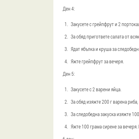
Ден 4:
Закусете с грейпфрут и 2 портока
За обяд пригответе салата от вся
Ядат ябълка и круша за следобедн
Яжте грейпфрут за вечеря.
Ден 5:
Закусете с 2 варени яйца.
За обяд изяжте 200 г варена риба,
За следобедна закуска изяжте 100
Яжте 100 грама сирене за вечеря.
6 ден: