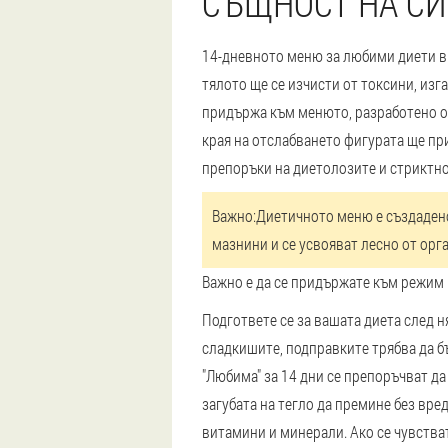
СЪЩНОСТ НА СИ
14-дневното меню за любими диети в
тялото ще се изчисти от токсини, изг
придържа към менюто, разработено от 
края на отслабването фигурата ще пр
препоръки на диетолозите и стриктн
Важно:
Диетичното меню е създадено 
мазнини и се усвояват лесно от орг
Важно е да се придържате към режим н
Подгответе се за вашата диета след н
сладкишите, подправките трябва да б
"Любима" за 14 дни се препоръчват да
загубата на тегло да премине без вре
витамини и минерали. Ако се чувстват