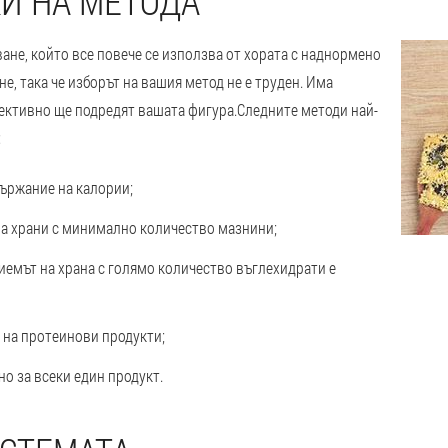
И НА МЕТОДА
ане, който все повече се използва от хората с наднормено
не, така че изборът на вашия метод не е труден. Има
фективно ще подредят вашата фигура.
Следните методи най-
:
ържание на калории;
а храни с минимално количество мазнини;
иемът на храна с голямо количество въглехидрати е
 на протеинови продукти;
но за всеки един продукт.